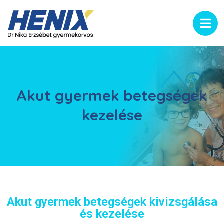
Akut gyermek betegségek
kezelése
Akut gyermek betegségek kivizsgálása
és kezelése