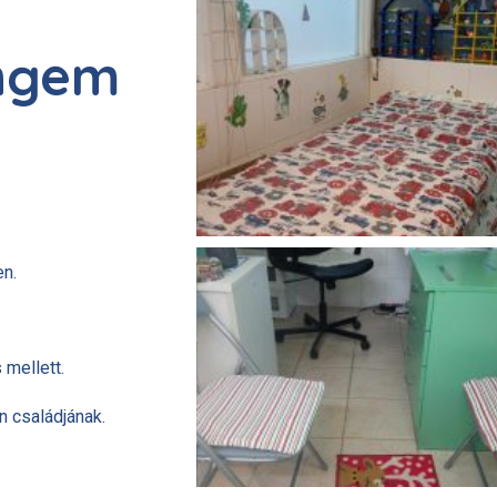
engem
n.
mellett.
 családjának.