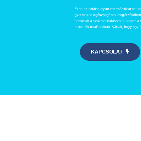
Ezen az oldalon olyan információkat és ta
gyermeked egészségének megőrzésében 
nemcsak a szakmai tudásomat, hanem a sz
neked és családodnak. Várlak, hogy együt
KAPCSOLAT