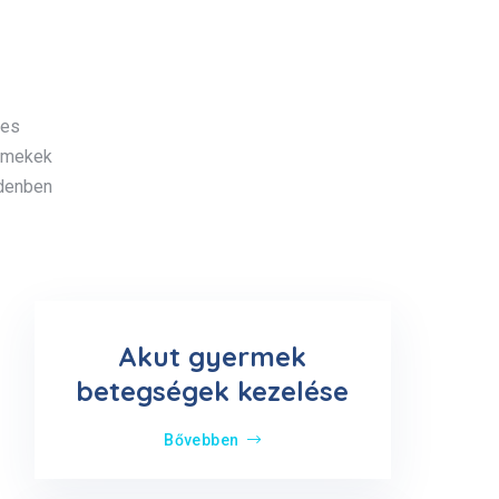
k
ges
ermekek
ndenben
Akut gyermek
betegségek kezelése
Bővebben