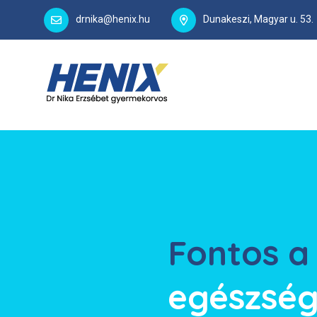
drnika@henix.hu
Dunakeszi, Magyar u. 53.
Fontos 
egészség