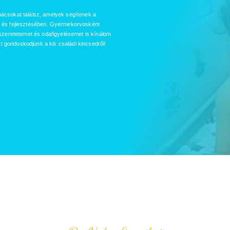
nácsokat találsz, amelyek segítenek a
és fejlesztésében. Gyermekorvosként
eretetemet és odafigyelésemet is kínálom
t gondoskodjunk a kis családi kincsedről!