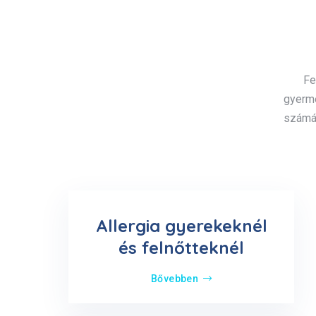
Fe
gyerme
számár
Allergia gyerekeknél
és felnőtteknél
Bővebben