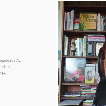
megelőzés.Az
teljes
nek.