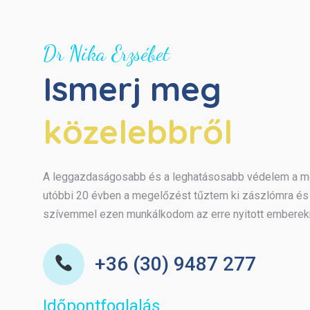
Dr Nika Erzsébet
Ismerj meg
közelebbről
A leggazdaságosabb és a leghatásosabb védelem a 
utóbbi 20 évben a megelőzést tűztem ki zászlómra és 
szívemmel ezen munkálkodom az erre nyitott emberek
+36 (30) 9487 277
Időpontfoglalás