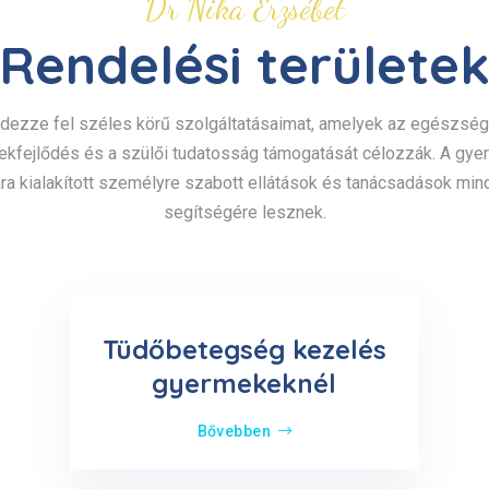
Dr Nika Erzsébet
Rendelési területe
dezze fel széles körű szolgáltatásaimat, amelyek az egészsé
kfejlődés és a szülői tudatosság támogatását célozzák. A gy
a kialakított személyre szabott ellátások és tanácsadások mi
segítségére lesznek.
Tüdőbetegség kezelés
gyermekeknél
Bővebben