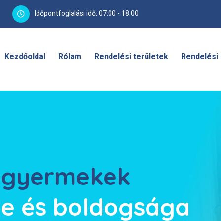
Időpontfoglalási idő: 07:00 - 18:00
Kezdőoldal
Rólam
Rendelési területek
Rendelési 
a gyermekek
e és boldogsága