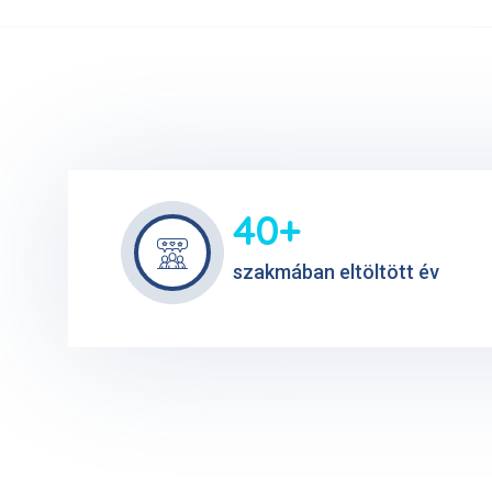
40+
szakmában eltöltött év