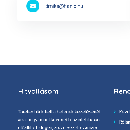
drnika@henix.hu
Hitvallásom
Rend
Kezd
Törekednünk kell a betegek kezelésénél
arra, hogy minél kevesebb szintetikusan
Róla
előállított idegen, a szervezet számára