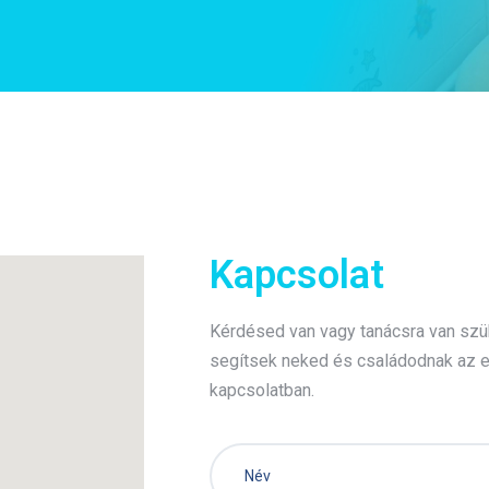
Kapcsolat
Kérdésed van vagy tanácsra van szü
segítsek neked és családodnak az 
kapcsolatban.