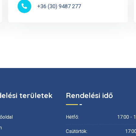
+36 (30) 9487 277
elési területek
Rendelési idő
őoldal
Hétfő:
17:00 - 
m
Csütörtök:
17:00