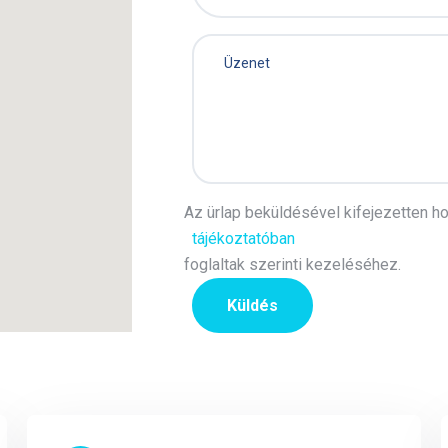
Az ürlap beküldésével kifejezetten h
tájékoztatóban
foglaltak szerinti kezeléséhez.
Küldés