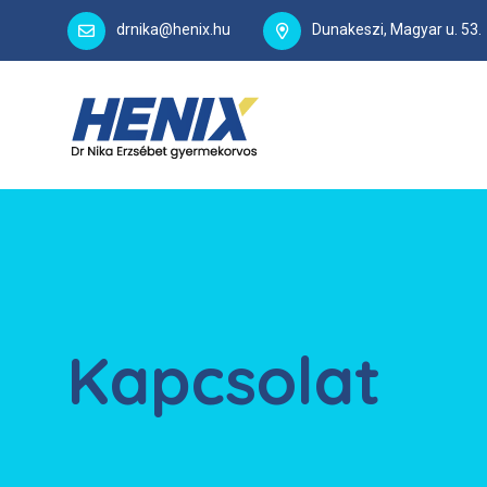
drnika@henix.hu
Dunakeszi, Magyar u. 53.
Kapcsolat