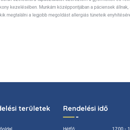
ékony kezelésében. Munkám középpontjában a páciensek állnak,
ekik megtalálni a legjobb megoldást allergiás tüneteik enyhítésé
elési területek
Rendelési idő
őoldal
Hétfő:
17:00 - 