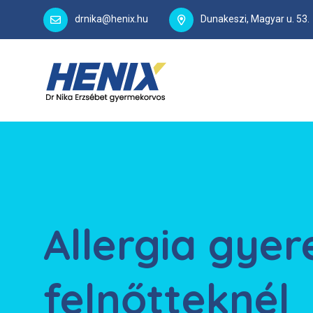
drnika@henix.hu
Dunakeszi, Magyar u. 53.
Allergia gyer
felnőtteknél