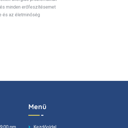
 és minden erőfeszítésemet
re és az életminőség
Menü
Kezdőoldal
19:00 pm