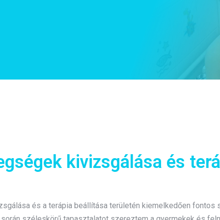
egségek kivizsgálása és terá
izsgálása és a terápia beállítása területén kiemelkedően fonto
k során széleskörű tapasztalatot szereztem a gyermekek és feln