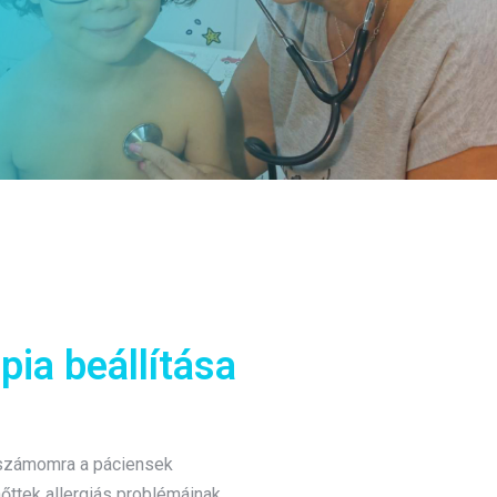
pia beállítása
s számomra a páciensek
őttek allergiás problémáinak