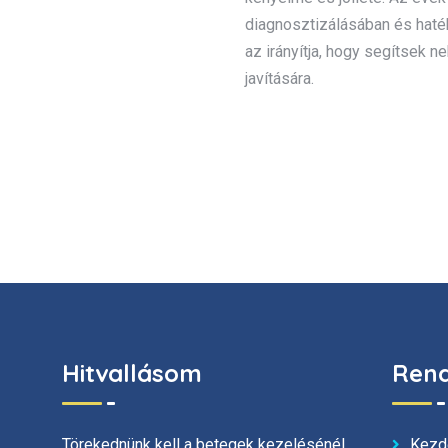
diagnosztizálásában és hat
az irányítja, hogy segítsek n
javítására.
Hitvallásom
Rend
Kezd
Törekednünk kell a betegek kezelésénél