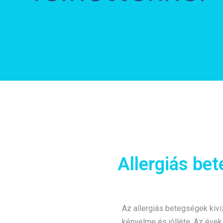
Allergiás bet
Az allergiás betegségek kiv
kényelme és jólléte. Az éve