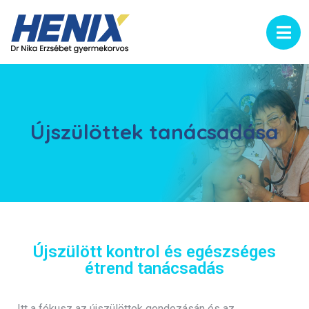
Újszülöttek tanácsadása
Újszülött kontrol és egészséges
étrend tanácsadás
Itt a fókusz az újszülöttek gondozásán és az