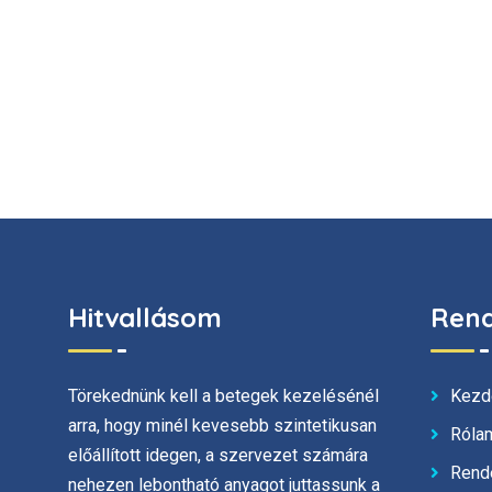
Hitvallásom
Rend
Kezd
Törekednünk kell a betegek kezelésénél
arra, hogy minél kevesebb szintetikusan
Róla
előállított idegen, a szervezet számára
Rende
nehezen lebontható anyagot juttassunk a