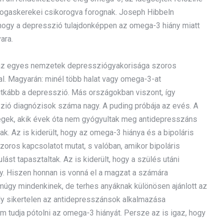
fogaskerekei csikorogva forognak. Joseph Hibbeln
, hogy a depresszió tulajdonképpen az omega-3 hiány miatt
ara.
y az egyes nemzetek depressziógyakorisága szoros
. Magyarán: minél több halat vagy omega-3-at
ritkább a depresszió. Más országokban viszont, így
szió diagnózisok száma nagy. A puding próbája az evés. A
tegek, akik évek óta nem gyógyultak meg antidepresszáns
 Az is kiderült, hogy az omega-3 hiánya és a bipoláris
ros kapcsolatot mutat, s valóban, amikor bipoláris
ást tapasztaltak. Az is kiderült, hogy a szülés utáni
. Hiszen honnan is vonná el a magzat a számára
múgy mindenkinek, de terhes anyáknak különösen ajánlott az
oly sikertelen az antidepresszánsok alkalmazása
tudja pótolni az omega-3 hiányát. Persze az is igaz, hogy