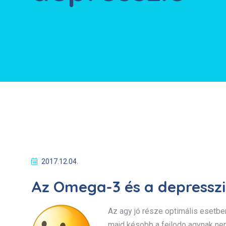
2017.12.04.
Az Omega-3 és a depressz
Az agy jó része optimális esetb
majd késobb a fejlodo agynak nem