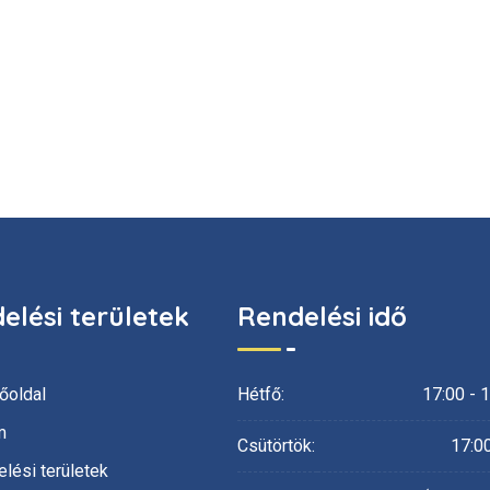
elési területek
Rendelési idő
őoldal
Hétfő:
17:00 - 
m
Csütörtök:
17:00
lési területek