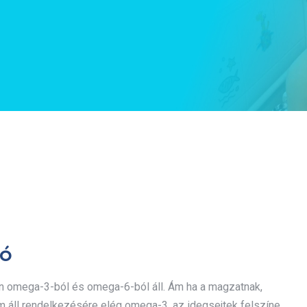
ió
en omega-3-ból és omega-6-ból áll. Ám ha a magzatnak,
 áll rendelkezésére elég omega-3, az idegsejtek felszíne