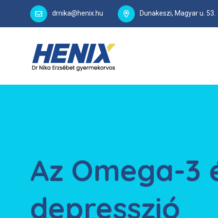
drnika@henix.hu
Dunakeszi, Magyar u. 53.
Az Omega-3 
depresszió