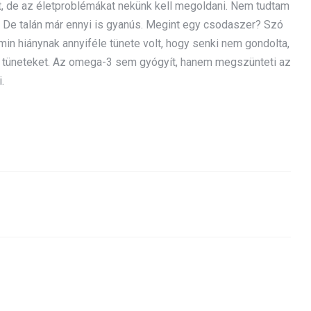
 de az életproblémákat nekünk kell megoldani. Nem tudtam
3. De talán már ennyi is gyanús. Megint egy csodaszer? Szó
amin hiánynak annyiféle tünete volt, hogy senki nem gondolta,
s tüneteket. Az omega-3 sem gyógyít, hanem megszünteti az
.