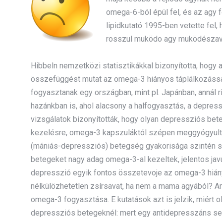
omega-6-ból épül fel, és az agy 
lipidkutató 1995-ben vetette fel
rosszul muködo agy muködészav
Hibbeln nemzetközi statisztikákkal bizonyította, hog
összefüggést mutat az omega-3 hiányos táplálkozással
fogyasztanak egy országban, mint pl. Japánban, annál 
hazánkban is, ahol alacsony a halfogyasztás, a depres
vizsgálatok bizonyították, hogy olyan depressziós be
kezelésre, omega-3 kapszuláktól szépen meggyógyultak.
(mániás-depressziós) betegség gyakorisága szintén szo
betegeket nagy adag omega-3-al kezeltek, jelentos javul
depresszió egyik fontos összetevoje az omega-3 hiány
nélkülözhetetlen zsírsavat, ha nem a mama agyából? A
omega-3 fogyasztása. E kutatások azt is jelzik, miért 
depressziós betegeknél: mert egy antidepresszáns sem 